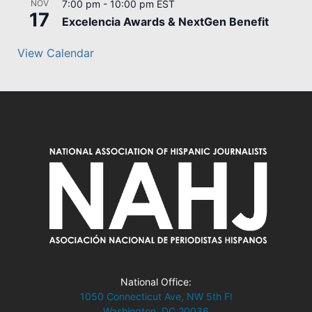
NOV
7:00 pm
-
10:00 pm
EST
17
Excelencia Awards & NextGen Benefit
View Calendar
National Office:
1050 Connecticut Ave, NW 5th Fl
Washington, DC 20036