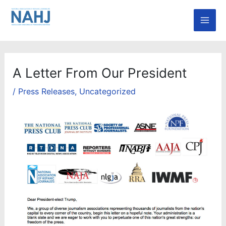
Skip
Mai
to
Men
content
A Letter From Our President
/
Press Releases
,
Uncategorized