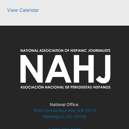
View Calendar
National Office:
1050 Connecticut Ave, NW 5th Fl
Washington, DC 20036