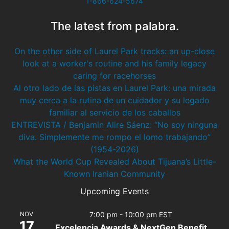
1-866-624-5674
The latest from palabra.
On the other side of Laurel Park tracks: an up-close
look at a worker's routine and his family legacy
caring for racehorses
Al otro lado de las pistas en Laurel Park: una mirada
muy cerca a la rutina de un cuidador y su legado
familiar al servicio de los caballos
ENTREVISTA / Benjamin Alire Sáenz: “No soy ninguna
diva. Simplemente me rompo el lomo trabajando”
(1954-2026)
What the World Cup Revealed About Tijuana’s Little-
Known Iranian Community
Upcoming Events
NOV
7:00 pm
-
10:00 pm
EST
17
Excelencia Awards & NextGen Benefit