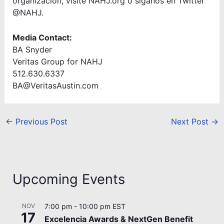
organización, visite NAHJ.org o síganos en Twitter
@NAHJ.
Media Contact:
BA Snyder
Veritas Group for NAHJ
512.630.6337
BA@VeritasAustin.com
←
Previous Post
Next Post
→
Upcoming Events
NOV
7:00 pm
-
10:00 pm
EST
17
Excelencia Awards & NextGen Benefit