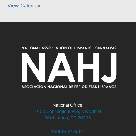
View Calendar
National Office:
1050 Connecticut Ave, NW 5th Fl
Washington, DC 20036
1-866-624-5674