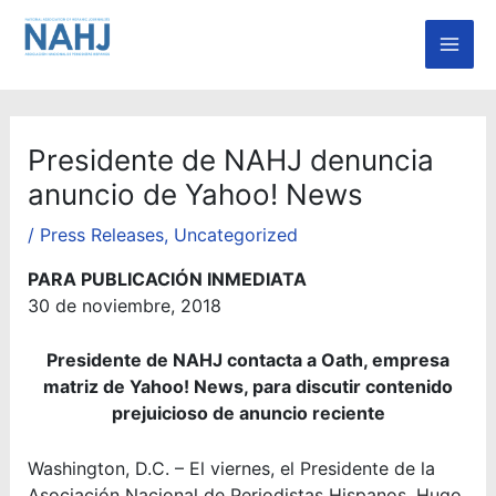
Skip
Mai
to
Men
content
Presidente de NAHJ denuncia
anuncio de Yahoo! News
/
Press Releases
,
Uncategorized
PARA PUBLICACIÓN INMEDIATA
30 de noviembre, 2018
Presidente de NAHJ contacta a Oath, empresa
matriz de Yahoo! News, para discutir contenido
prejuicioso de anuncio reciente
Washington, D.C. – El viernes, el Presidente de la
Asociación Nacional de Periodistas Hispanos, Hugo