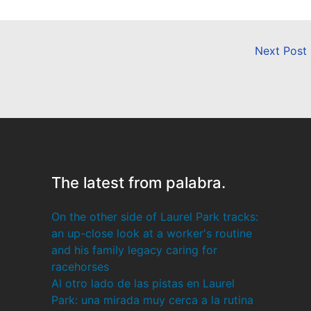
Next Post
The latest from palabra.
On the other side of Laurel Park tracks:
an up-close look at a worker's routine
and his family legacy caring for
racehorses
Al otro lado de las pistas en Laurel
Park: una mirada muy cerca a la rutina