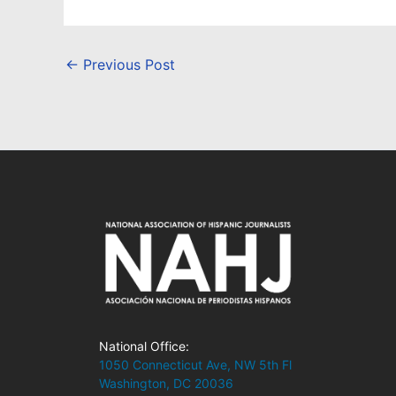
←
Previous Post
National Office:
1050 Connecticut Ave, NW 5th Fl
Washington, DC 20036